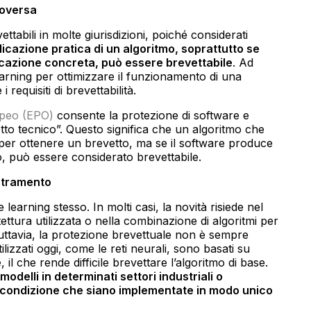
roversa
tabili in molte giurisdizioni, poiché considerati
licazione pratica di un algoritmo, soprattutto se
licazione concreta, può essere brevettabile
. Ad
arning per ottimizzare il funzionamento di una
requisiti di brevettabilità.
opeo (EPO)
consente la protezione di software e
tto tecnico”. Questo significa che un algoritmo che
 per ottenere un brevetto, ma se il software produce
co, può essere considerato brevettabile.
estramento
 learning stesso. In molti casi, la novità risiede nel
tettura utilizzata o nella combinazione di algoritmi per
uttavia, la protezione brevettuale non è sempre
ilizzati oggi, come le reti neurali, sono basati su
e
, il che rende difficile brevettare l’algoritmo di base.
modelli in determinati settori industriali o
 condizione che siano implementate in modo unico