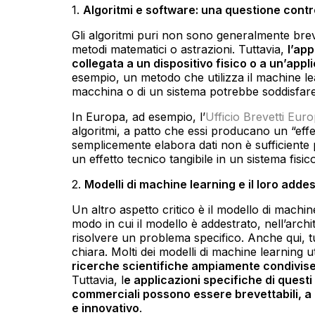
1.
Algoritmi e software: una questione cont
Gli algoritmi puri non sono generalmente brevet
metodi matematici o astrazioni. Tuttavia,
l’app
collegata a un dispositivo fisico o a un’app
esempio, un metodo che utilizza il machine le
macchina o di un sistema potrebbe soddisfare i 
In Europa, ad esempio, l’
Ufficio Brevetti Eur
algoritmi, a patto che essi producano un “effe
semplicemente elabora dati non è sufficiente
un effetto tecnico tangibile in un sistema fisi
2.
Modelli di machine learning e il loro add
Un altro aspetto critico è il modello di machine
modo in cui il modello è addestrato, nell’archi
risolvere un problema specifico. Anche qui, t
chiara. Molti dei modelli di machine learning ut
ricerche scientifiche ampiamente condivis
Tuttavia, l
e applicazioni specifiche di questi 
commerciali possono essere brevettabili, a
e innovativo
.