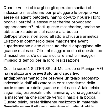
Quante volte i chirurghi o gli operatori sanitari che
indossano mascherine per proteggere le proprie vie
aeree da agenti patogeni, hanno dovuto ripulire i loro
occhiali perché le stesse mascherine provocano
appannamento? Infatti, queste mascherine, anche se
abbastanza aderenti al naso e alla bocca
dell’operatore, non sono affatto a chiusura ermetica.
Esistono in commercio delle mascherine aventi
superiormente alette di tessuto che si appoggiano alle
guance e al naso. Oltre al maggior costo di questo tipo
di mascherine, c’è da considerare anche il maggior
impiego di tempo per la loro realizzazione.
Così la società SILTER SRL di Mellaredo di Pianiga (VE)
ha realizzato e brevettato un dispositivo
antiappannamento
che prevede un telaio sagomato
indossabile dall’utilizzatore in corrispondenza della
parte superiore delle guance e del naso. A tale telaio
sagomato, essenzialmente laminare, viene agganciata
la mascherina che scende verso il naso e la bocca.
Questo telaio, preferibilmente realizzato in materiale
flessibile come il silicone, aderisce al volto di chi lo