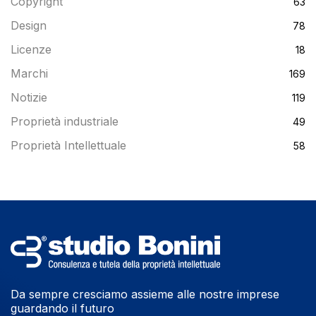
Copyright
63
Design
78
Licenze
18
Marchi
169
Notizie
119
Proprietà industriale
49
Proprietà Intellettuale
58
Da sempre cresciamo assieme alle nostre imprese
guardando il futuro