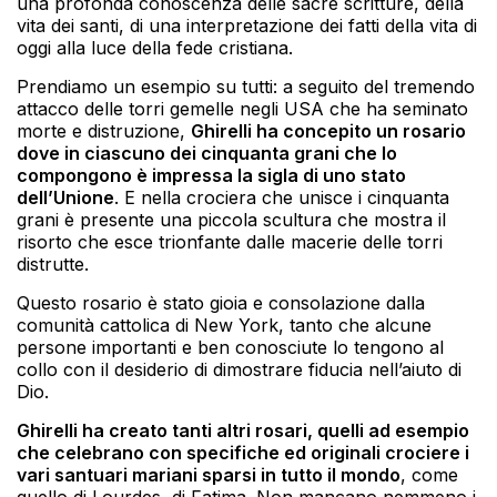
una profonda conoscenza delle sacre scritture, della
vita dei santi, di una interpretazione dei fatti della vita di
oggi alla luce della fede cristiana.
Prendiamo un esempio su tutti: a seguito del tremendo
attacco delle torri gemelle negli USA che ha seminato
morte e distruzione,
Ghirelli ha concepito un rosario
dove in ciascuno dei cinquanta grani che lo
compongono è impressa la sigla di uno stato
dell’Unione
. E nella crociera che unisce i cinquanta
grani è presente una piccola scultura che mostra il
risorto che esce trionfante dalle macerie delle torri
distrutte.
Questo rosario è stato gioia e consolazione dalla
comunità cattolica di New York, tanto che alcune
persone importanti e ben conosciute lo tengono al
collo con il desiderio di dimostrare fiducia nell’aiuto di
Dio.
Ghirelli ha creato tanti altri rosari, quelli ad esempio
che celebrano con specifiche ed originali crociere i
vari santuari mariani sparsi in tutto il mondo
, come
quello di Lourdes, di Fatima. Non mancano nemmeno i