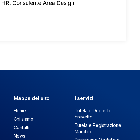
 HR, Consulente Area Design
Mappa del sito
I servizi
Home
Tutela e Deposito
brevetto
Chi siamo
Tutela e Registrazione
Contatti
Marchio
News
Protezione Modello e