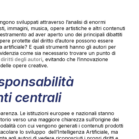
vengono sviluppati attraverso l’analisi di enormi
i, immagini, musica, opere artistiche e altri contenuti
destramento ad aver aperto uno dei principali dibattiti
 opere protette dal diritto d’autore possono essere
za artificiale? E quali strumenti hanno gli autori per
videnzia come sia necessario trovare un punto di
i
diritti degli autori
, evitando che l’innovazione
delle opere creative.
sponsabilità
i centrali
sparenza. Le istituzioni europee e nazionali stanno
orio verso una maggiore chiarezza sull’origine dei
e modalità con cui vengono generati i contenuti prodotti
stacolare lo sviluppo dell’Intelligenza Artificiale, ma
 agli autori di vedere riconosciuti i propri diritti e