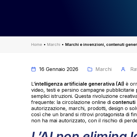
Home
•
Marchi
•
Marchi e invenzioni, contenuti genera
16 Gennaio 2026
Marchi
Ra
L’
intelligenza artificiale generativa (AI)
è or
video, testi e persino campagne pubblicitarie
semplici istruzioni. Questa rivoluzione creat
frequente: la circolazione online di
contenuti 
autorizzazione, marchi, prodotti, design o sol
così che un brand si ritrovi protagonista di fi
non ha mai autorizzato, con il rischio di perde
L’AI non elimina l