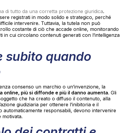
ma di tutto da una corretta protezione giuridica
.
ere registrati in modo solido e strategico, perché
fficile intervenire. Tuttavia, la tutela non può
ntrollo costante di ciò che accade online, monitorando
 in cui circolano contenuti generati con l’intelligenza
re subito quando
o
enza consenso un marchio o un’invenzione, la
ta online, più si diffonde e più il danno aumenta
. Gli
soggetto che ha creato o diffuso il contenuto, alla
azione giudiziaria per ottenere l’inibitoria e il
o automaticamente responsabili, devono intervenire
 motivata.
lo dei contratti e