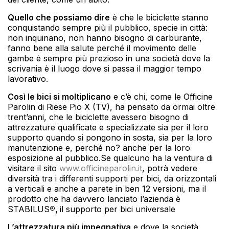
Quello che possiamo dire
è che le biciclette stanno
conquistando sempre più il pubblico, specie in città:
non inquinano, non hanno bisogno di carburante,
fanno bene alla salute perché il movimento delle
gambe è sempre più prezioso in una società dove la
scrivania è il luogo dove si passa il maggior tempo
lavorativo.
Così le bici si moltiplicano
e c’è chi, come le Officine
Parolin di Riese Pio X (TV), ha pensato da ormai oltre
trent’anni, che le biciclette avessero bisogno di
attrezzature qualificate e specializzate sia per il loro
supporto quando si pongono in sosta, sia per la loro
manutenzione e, perché no? anche per la loro
esposizione al pubblico.Se qualcuno ha la ventura di
visitare il sito
www.officineparolin.it
, potrà vedere
diversità tra i differenti supporti per bici, da orizzontali
a verticali e anche a parete in ben 12 versioni, ma il
prodotto che ha davvero lanciato l’azienda è
STABILUS
®,
il supporto per bici universale
L’attrezzatura più impegnativa
e dove la società