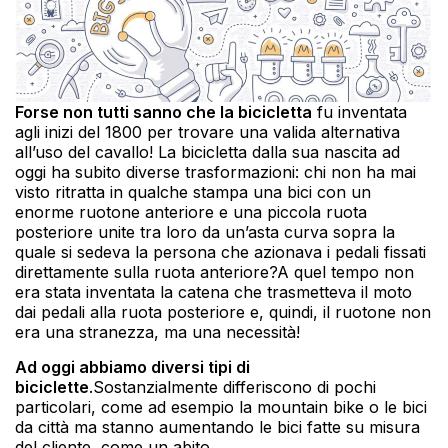
Forse non tutti sanno che la bicicletta
fu inventata
agli inizi del 1800 per trovare una valida alternativa
all’uso del cavallo! La bicicletta dalla sua nascita ad
oggi ha subito diverse trasformazioni: chi non ha mai
visto ritratta in qualche stampa una bici con un
enorme ruotone anteriore e una piccola ruota
posteriore unite tra loro da un’asta curva sopra la
quale si sedeva la persona che azionava i pedali fissati
direttamente sulla ruota anteriore?A quel tempo non
era stata inventata la catena che trasmetteva il moto
dai pedali alla ruota posteriore e, quindi, il ruotone non
era una stranezza, ma una necessità!
Ad oggi abbiamo diversi tipi di
biciclette
.Sostanzialmente differiscono di pochi
particolari, come ad esempio la mountain bike o le bici
da città ma stanno aumentando le bici fatte su misura
del cliente, come un abito.