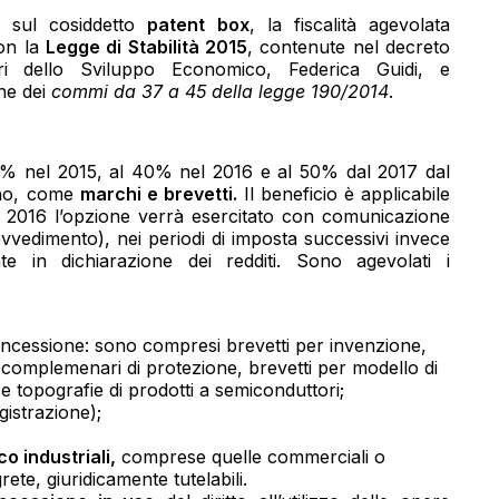
ve sul cosiddetto
patent box
, la fiscalità agevolata
on la
Legge di Stabilità 2015
, contenute nel decreto
stri dello Sviluppo Economico, Federica Guidi, e
ne dei
commi da 37 a 45 della legge 190/2014
.
0% nel 2015, al 40% nel 2016 e al 50% dal 2017 dal
egno, come
marchi e brevetti.
Il beneficio è applicabile
 2016 l’opzione verrà esercitato con comunicazione
rovvedimento), nei periodi di imposta successivi invece
te in dichiarazione dei redditi. Sono agevolati i
oncessione: sono compresi brevetti per invenzione,
ti complemenari di protezione, brevetti per modello di
li e topografie di prodotti a semiconduttori;
gistrazione);
o industriali,
comprese quelle commerciali o
ete, giuridicamente tutelabili.