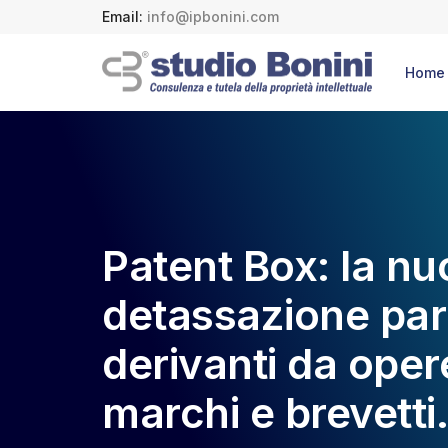
Email:
info@ipbonini.com
Home
Patent Box: la n
detassazione parz
derivanti da oper
marchi e brevetti.