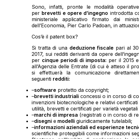
Sono, infatti, pronte le modalità operati
per
brevetti e opere d’ingegno
introdotta c
ministeriale applicativo firmato dai mini
dell’Economia, Pier Carlo Padoan, in attuazio
Cos’è il patent box?
Si tratta di una
deduzione fiscale
pari al 3
2017, sui redditi derivanti da opere dell’ing
per
cinque periodi di imposta:
per il 2015 e
all’Agenzia delle Entrate (di cui è atteso il p
si effettuerà la comunicazione direttamen
seguenti
redditi:
–
software
protetto da copyright;
–
brevetti industriali
concessi o in corso di c
invenzioni biotecnologiche e relativi certifica
utilità, brevetti e certificati per varietà vegeta
–
marchi di impresa
(registrati o in corso di re
–
disegni
e
modelli
giuridicamente tutelabili;
–
informazioni aziendali ed esperienze tecnic
scientifiche proteggibili come informazioni segr