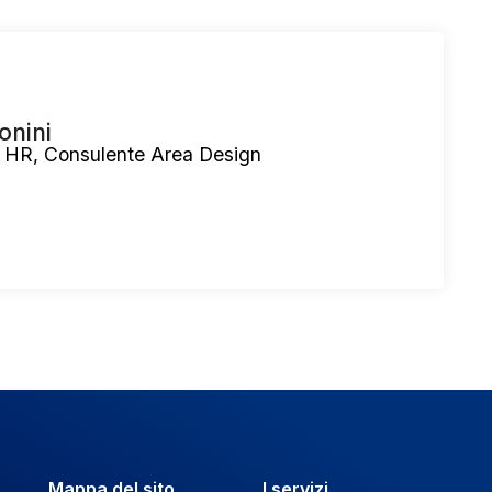
onini
 HR, Consulente Area Design
Mappa del sito
I servizi