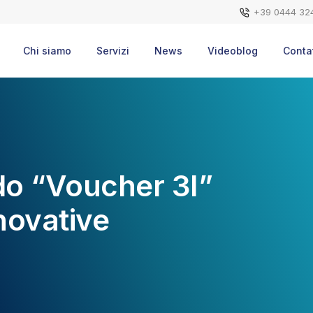
+39 0444 32
Chi siamo
Servizi
News
Videoblog
Contat
do “Voucher 3I”
nnovative