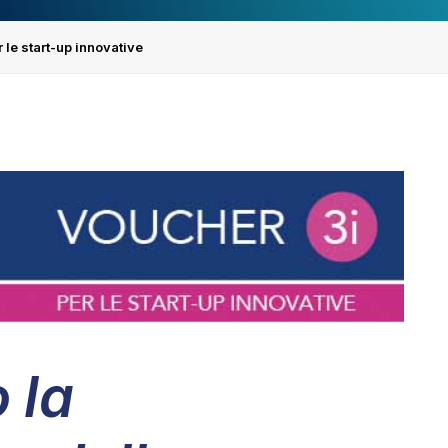
 le start-up innovative
 la