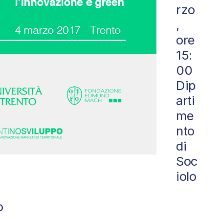
rzo
,
ore
15:
00
Dip
arti
me
nto
di
Soc
iolo
o