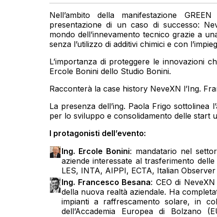
Nell’ambito della manifestazione GRE
presentazione di un caso di successo: Nev
mondo dell’innevamento tecnico grazie a una
senza l’utilizzo di additivi chimici e con l’impieg
L’importanza di proteggere le innovazioni che 
Ercole Bonini dello Studio Bonini.
Racconterà la case history NeveXN l’Ing. Fr
La presenza dell’ing. Paola Frigo sottolinea 
per lo sviluppo e consolidamento delle start u
I protagonisti dell’evento:
Ing. Ercole Bonini
: mandatario nel settor
aziende interessate al trasferimento delle
LES, INTA, AIPPI, ECTA, Italian Observer d
Ing. Francesco Besana
: CEO di NeveXN Sr
della nuova realtà aziendale. Ha completato
impianti a raffrescamento solare, in col
dell’Accademia Europea di Bolzano (