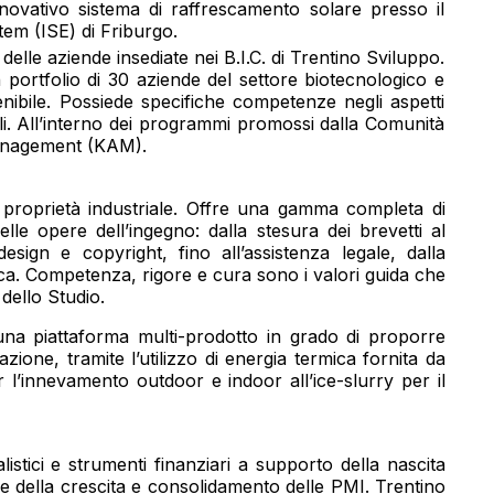
novativo sistema di raffrescamento solare presso il
tem (ISE) di Friburgo.
 delle aziende insediate nei B.I.C. di Trentino Sviluppo.
 portfolio di 30 aziende del settore biotecnologico e
sostenibile. Possiede specifiche competenze negli aspetti
ndali. All’interno dei programmi promossi dalla Comunità
Management (KAM).
 proprietà industriale. Offre una gamma completa di
lle opere dell’ingegno: dalla stesura dei brevetti al
esign e copyright, fino all’assistenza legale, dalla
ica. Competenza, rigore e cura sono i valori guida che
dello Studio.
na piattaforma multi-prodotto in grado di proporre
cazione, tramite l’utilizzo di energia termica fornita da
er l’innevamento outdoor e indoor all’ice-slurry per il
listici e strumenti finanziari a supporto della nascita
 e della crescita e consolidamento delle PMI. Trentino