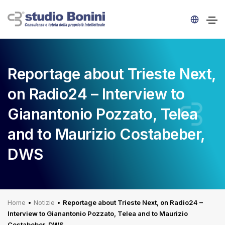
Reportage about Trieste Next,
on Radio24 – Interview to
Gianantonio Pozzato, Telea
and to Maurizio Costabeber,
DWS
Home
•
Notizie
•
Reportage about Trieste Next, on Radio24 –
Interview to Gianantonio Pozzato, Telea and to Maurizio
Costabeber, DWS