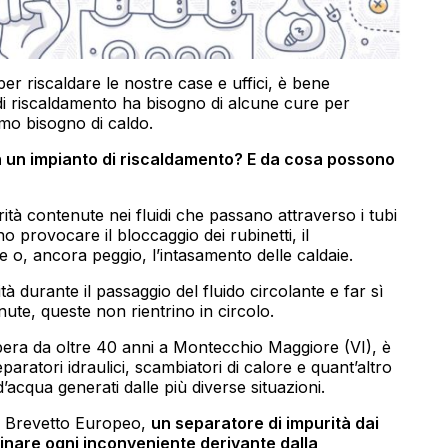
per riscaldare le nostre case e uffici, è bene
di riscaldamento ha bisogno di alcune cure per
mo bisogno di caldo.
in un impianto di riscaldamento? E da cosa possono
rità contenute nei fluidi che passano attraverso i tubi
 provocare il bloccaggio dei rubinetti, il
o, ancora peggio, l’intasamento delle caldaie.
tà durante il passaggio del fluido circolante e far sì
ute, queste non rientrino in circolo.
pera da oltre 40 anni a Montecchio Maggiore (VI), è
paratori idraulici, scambiatori di calore e quant’altro
 d’acqua generati dalle più diverse situazioni.
n Brevetto Europeo,
un separatore di impurità dai
minare ogni inconveniente derivante dalla