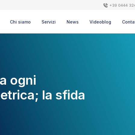
+39 0444 32
Chi siamo
Servizi
News
Videoblog
Contat
ua ogni
trica; la sfida