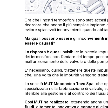
Ora che i nostri termosifoni sono stati accesi 
ricordare che anche il più semplice impianto 
evitare spiacevoli inconvenienti quando abbia
Ma quali possono essere gli inconvenienti 
essere causati?
La risposta è quasi invisibile
: le piccole impu
dei termosifoni con l’andare del tempo possono
malfunzionamento delle valvole o delle pompe 
E’ necessario, quindi, trattenere queste impuri
che, una volta che le impurità vengono tratten
La società
MUT Meccanica Tovo Spa
, che o
specializzata nella fabbricazione di valvole, se
riferibile alla gestione e al controllo dei flussi
Così MUT ha realizzato
, ottenendo anche u
fluidi, altamente innovativo e capace di eli