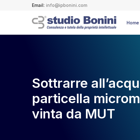
Email:
info@ipbonini.com
Home
Sottrarre all’acq
particella microme
vinta da MUT