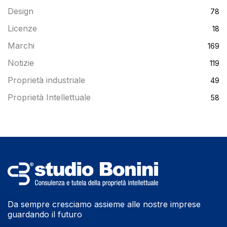
Design
78
Licenze
18
Marchi
169
Notizie
119
Proprietà industriale
49
Proprietà Intellettuale
58
Da sempre cresciamo assieme alle nostre imprese
guardando il futuro