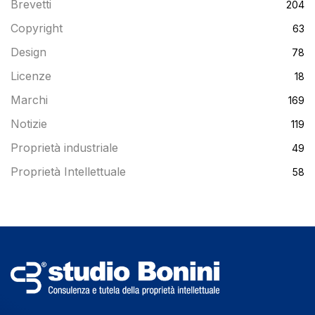
Brevetti
204
Copyright
63
Design
78
Licenze
18
Marchi
169
Notizie
119
Proprietà industriale
49
Proprietà Intellettuale
58