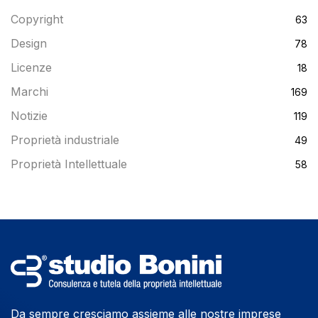
Copyright
63
Design
78
Licenze
18
Marchi
169
Notizie
119
Proprietà industriale
49
Proprietà Intellettuale
58
Da sempre cresciamo assieme alle nostre imprese