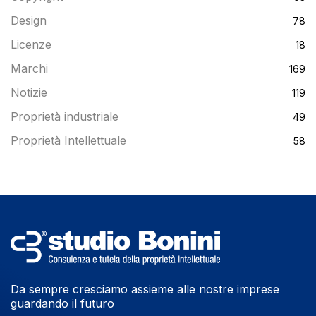
Design
78
Licenze
18
Marchi
169
Notizie
119
Proprietà industriale
49
Proprietà Intellettuale
58
Da sempre cresciamo assieme alle nostre imprese
guardando il futuro