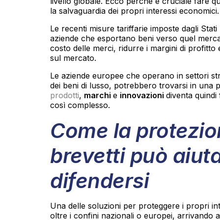
livello globale. Ecco perché è cruciale fare q
la salvaguardia dei propri interessi economici.
Le recenti misure tariffarie imposte dagli Stat
aziende che esportano beni verso quel mercat
costo delle merci, ridurre i margini di profitto 
sul mercato.
Le aziende europee che operano in settori str
dei beni di lusso, potrebbero trovarsi in una 
prodotti
,
marchi
e
innovazioni
diventa quind
così complesso.
Come la protezio
brevetti può aiut
difendersi
Una delle soluzioni per proteggere i propri int
oltre i confini nazionali o europei, arrivando