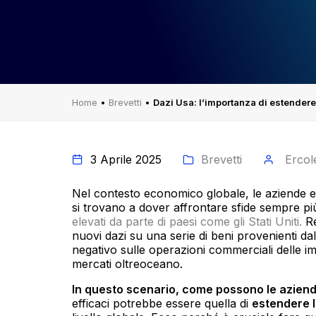
Home
•
Brevetti
•
Dazi Usa: l’importanza di estendere 
3 Aprile 2025
Brevetti
Ercol
Nel contesto economico globale, le aziende e
si trovano a dover affrontare sfide sempre 
elevati da parte di paesi come gli Stati Uniti.
Re
nuovi dazi su una serie di beni provenienti d
negativo sulle operazioni commerciali delle 
mercati oltreoceano.
In questo scenario, come possono le azien
efficaci potrebbe essere quella di
estendere l