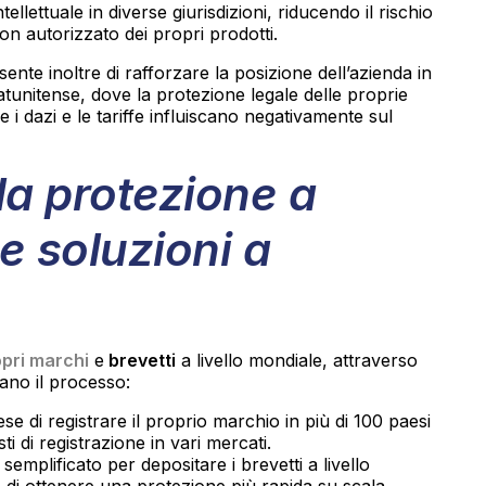
ntellettuale in diverse giurisdizioni, riducendo il rischio
on autorizzato dei propri prodotti.
te inoltre di rafforzare la posizione dell’azienda in
tunitense, dove la protezione legale delle proprie
 i dazi e le tariffe influiscano negativamente sul
a protezione a
le soluzioni a
opri marchi
e
brevetti
a livello mondiale, attraverso
cano il processo:
 di registrare il proprio marchio in più di 100 paesi
 di registrazione in vari mercati.
emplificato per depositare i brevetti a livello
o di ottenere una protezione più rapida su scala