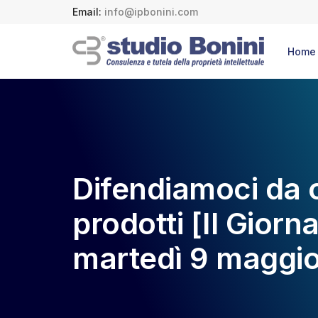
Email:
info@ipbonini.com
Home
Difendiamoci da ch
prodotti [Il Giorn
martedì 9 maggio