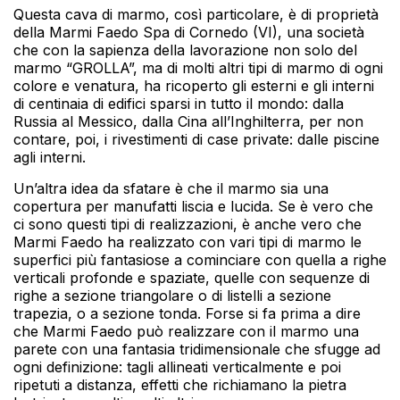
Questa cava di marmo, così particolare, è di proprietà
della Marmi Faedo Spa di Cornedo (VI), una società
che con la sapienza della lavorazione non solo del
marmo “GROLLA”, ma di molti altri tipi di marmo di ogni
colore e venatura, ha ricoperto gli esterni e gli interni
di centinaia di edifici sparsi in tutto il mondo: dalla
Russia al Messico, dalla Cina all’Inghilterra, per non
contare, poi, i rivestimenti di case private: dalle piscine
agli interni.
Un’altra idea da sfatare è che il marmo sia una
copertura per manufatti liscia e lucida. Se è vero che
ci sono questi tipi di realizzazioni, è anche vero che
Marmi Faedo ha realizzato con vari tipi di marmo le
superfici più fantasiose a cominciare con quella a righe
verticali profonde e spaziate, quelle con sequenze di
righe a sezione triangolare o di listelli a sezione
trapezia, o a sezione tonda. Forse si fa prima a dire
che Marmi Faedo può realizzare con il marmo una
parete con una fantasia tridimensionale che sfugge ad
ogni definizione: tagli allineati verticalmente e poi
ripetuti a distanza, effetti che richiamano la pietra